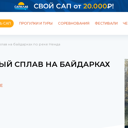
Ь САП
ПРОГУЛКИ И ТУРЫ
СОРЕВНОВАНИЯ
ФЕСТИВАЛИ
ЧЕ
лав на байдарках по реке Немда
ОБУЧЕНИЕ
ШКОЛЫ И СТАНЦИИ
ПРОГУЛКИ
ТУРЫ
ЫЙ СПЛАВ НА БАЙДАРКАХ
ФЕСТИВАЛИ
ПОЛЕЗНЫЙ БЛОГ
Е