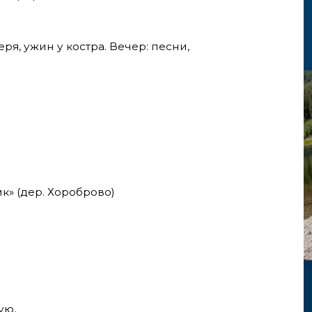
еря, ужин у костра. Вечер: песни,
к» (дер. Хороброво)
ую,