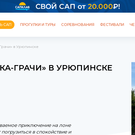
Ь САП
ПРОГУЛКИ И ТУРЫ
СОРЕВНОВАНИЯ
ФЕСТИВАЛИ
ЧЕ
Грачи» в Урюпинске
ОБУЧЕНИЕ
ШКОЛЫ И СТАНЦИИ
ПРОГУЛКИ
ТУРЫ
КА-ГРАЧИ» В УРЮПИНСКЕ
ФЕСТИВАЛИ
ПОЛЕЗНЫЙ БЛОГ
ываемое приключение на лоне
погрузиться в спокойствие и