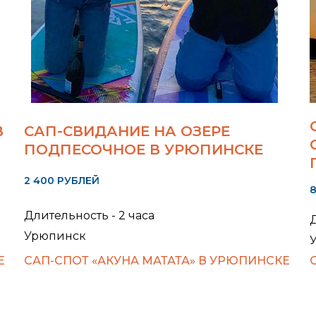
В
САП-СВИДАНИЕ НА ОЗЕРЕ
ПОДПЕСОЧНОЕ В УРЮПИНСКЕ
2 400 РУБЛЕЙ
8
Длительность - 2 часа
Д
Урюпинск
Е
САП-СПОТ «АКУНА МАТАТА» В УРЮПИНСКЕ