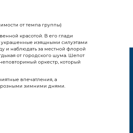
исимости от темпа группы)
венной красотой. В его глади
а, украшенные изящными силуэтами
ду и наблюдать за местной флорой
отдыхая от городского шума. Шепот
в неповторимый оркестр, который
риятные впечатления, а
морозными зимними днями.