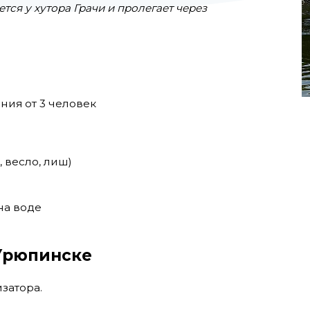
ся у хутора Грачи и пролегает через
ния от 3 человек
 весло, лиш)
на воде
 Урюпинске
затора.