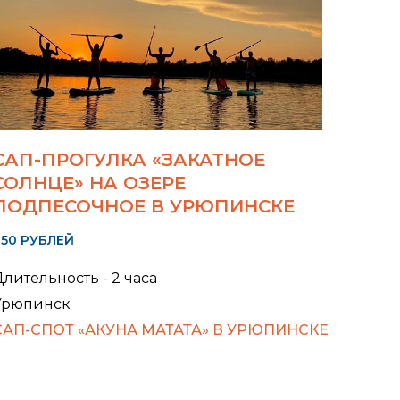
САП-ПРОГУЛКА «ЗАКАТНОЕ
СОЛНЦЕ» НА ОЗЕРЕ
ПОДПЕСОЧНОЕ В УРЮПИНСКЕ
50 РУБЛЕЙ
лительность - 2 часа
Урюпинск
САП-СПОТ «АКУНА МАТАТА» В УРЮПИНСКЕ