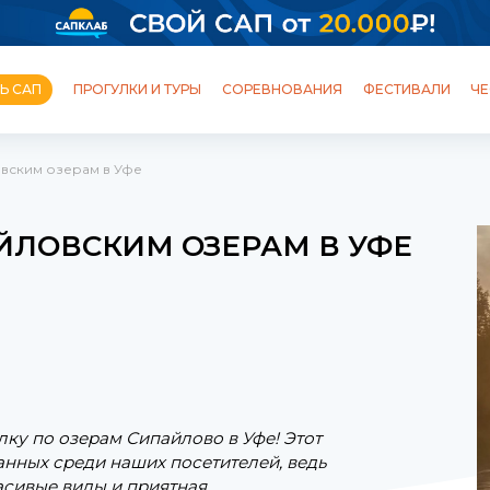
Ь САП
ПРОГУЛКИ И ТУРЫ
СОРЕВНОВАНИЯ
ФЕСТИВАЛИ
ЧЕ
вским озерам в Уфе
ОБУЧЕНИЕ
ШКОЛЫ И СТАНЦИИ
ПРОГУЛКИ
ТУРЫ
ЙЛОВСКИМ ОЗЕРАМ В УФЕ
ФЕСТИВАЛИ
ПОЛЕЗНЫЙ БЛОГ
ку по озерам Сипайлово в Уфе! Этот
нных среди наших посетителей, ведь
асивые виды и приятная