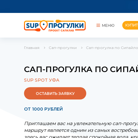
КУПИТ
МЕНЮ
Главная
Сап-прогулки
Сап-прогулка по Сипайло
КУПИТЬ САП
ПРОКАТЫ
САП-ПРОГУЛКА ПО СИПА
СОРЕВНОВАНИЯ
SUP SPOT УФА
ОСТАВИТЬ ЗАЯВКУ
ОТ 1000 РУБЛЕЙ
Приглашаем вас на увлекательную сап-прогул
маршрут является одним из самых востребова
здесь вас ожидает теплая спокойная вода, кр