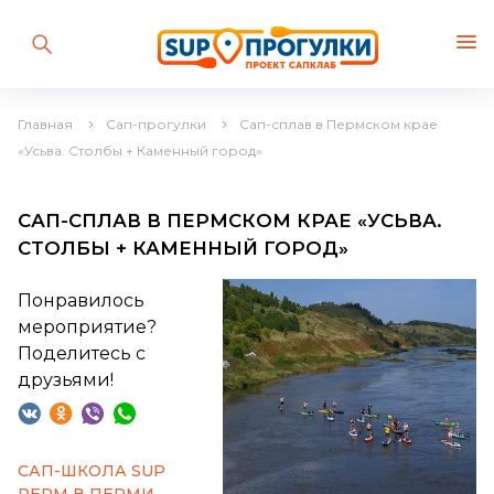
Главная
Сап-прогулки
Сап-сплав в Пермском крае
«Усьва. Столбы + Каменный город»
САП-СПЛАВ В ПЕРМСКОМ КРАЕ «УСЬВА.
СТОЛБЫ + КАМЕННЫЙ ГОРОД»
Понравилось
мероприятие?
Поделитесь с
друзьями!
САП-ШКОЛА SUP