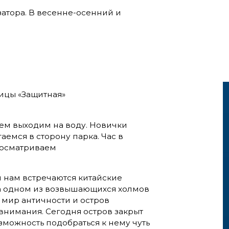
затора. В весенне-осенний и
ницы «Защитная»
атем выходим на воду. Новички
аемся в сторону парка. Час в
 осматриваем
 нам встречаются китайские
на одном из возвышающихся холмов
 мир античности и остров
нимания. Сегодня остров закрыт
озможность подобраться к нему чуть