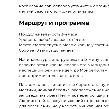
Расписание сап-сплавов уточните у органи
летний сезоны оно может отличаться.
Маршрут и программа
Продолжительность 3-4 часа
Уровень: любой, возраст от 14 лет
Место старта: спуск в Малом ковше у гости
Сбор за 10 минут до начала.
Начинаем тур с инструктажа на 15 минут, з
осваиваются в ковше, после чего мы выдвиг
неспешном режиме идем до Монрепо, там
достопримечательности с воды.
Плывем вдоль живописных берегов, на пути
мостики, чайная беседка, расположенная 
заповедника, храм Нептуна, переносящий в
Людвигштайн, заслуживающий отдельного в
для посещений, но у нас есть уникальная в