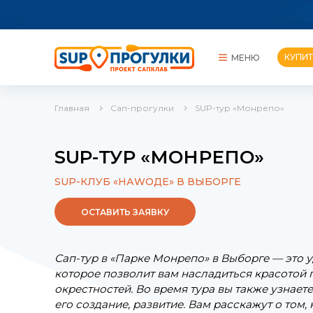
КУПИТ
МЕНЮ
Главная
Сап-прогулки
SUP-тур «Монрепо»
КУПИТЬ САП
ПРОКАТЫ
SUP-ТУР «МОНРЕПО»
СОРЕВНОВАНИЯ
SUP-КЛУБ «НАWОДЕ» В ВЫБОРГЕ
ОСТАВИТЬ ЗАЯВКУ
Сап-тур в
«Парке Монрепо»
в Выборге —
это 
которое позволит вам насладиться красотой 
окрестностей. Во время тура вы также узнае
его создание, развитие. Вам расскажут о том,