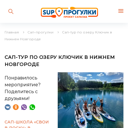
Главная
Сап-прогулки
Сап-тур по озеру Ключик в
Нижнем Новгороде
САП-ТУР ПО ОЗЕРУ КЛЮЧИК В НИЖНЕМ
НОВГОРОДЕ
Понравилось
мероприятие?
Поделитесь с
друзьями!
САП-ШКОЛА «СВОИ