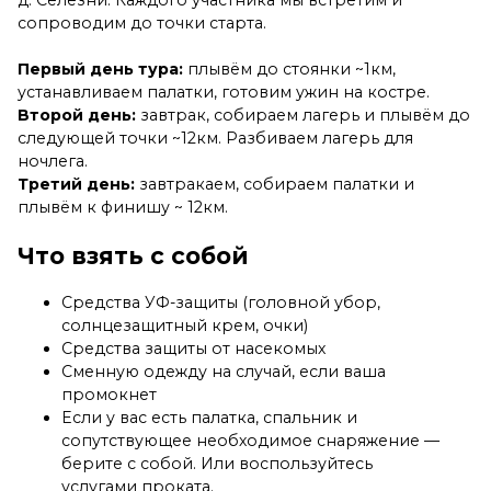
д. Селезни. Каждого участника мы встретим и
сопроводим до точки старта.
Первый день тура:
плывём до стоянки ~1км,
устанавливаем палатки, готовим ужин на костре.
Второй день:
завтрак, собираем лагерь и плывём до
следующей точки ~12км. Разбиваем лагерь для
ночлега.
Третий день:
завтракаем, собираем палатки и
плывём к финишу ~ 12км.
Что взять с собой
Средства УФ-защиты (головной убор,
солнцезащитный крем, очки)
Средства защиты от насекомых
Сменную одежду на случай, если ваша
промокнет
Если у вас есть палатка, спальник и
сопутствующее необходимое снаряжение —
берите с собой. Или воспользуйтесь
услугами проката.