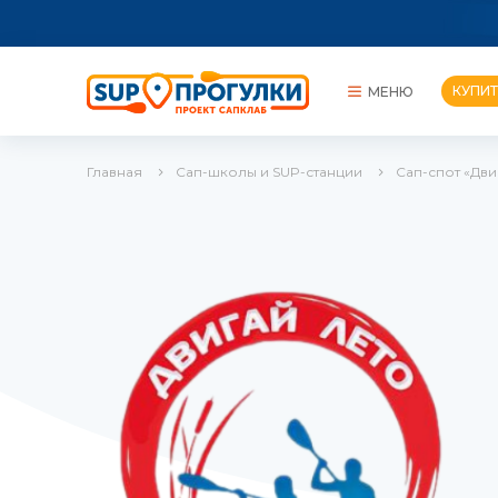
КУПИТ
МЕНЮ
Главная
Сап-школы и SUP-станции
Сап-спот «Дви
КУПИТЬ САП
ПРОКАТЫ
СОРЕВНОВАНИЯ