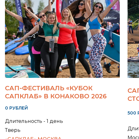
САП-ФЕСТИВАЛЬ «КУБОК
СА
САПКЛАБ» В КОНАКОВО 2026
СТ
0 РУБЛЕЙ
500 
Длительность - 1 день
Длит
Тверь
Мос