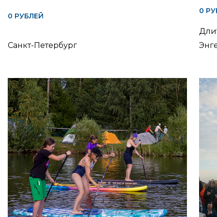
0 Р
0 РУБЛЕЙ
Длит
Санкт-Петербург
Энг