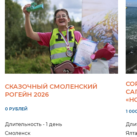
СО
СКАЗОЧНЫЙ СМОЛЕНСКИЙ
СА
РОГЕЙН 2026
«Н
0 РУБЛЕЙ
1 00
Длительность - 1 день
Длит
Смоленск
Ялт