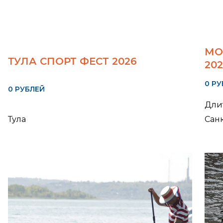
МО
ТУЛА СПОРТ ФЕСТ 2026
20
0 Р
0 РУБЛЕЙ
Длит
Тула
Сан