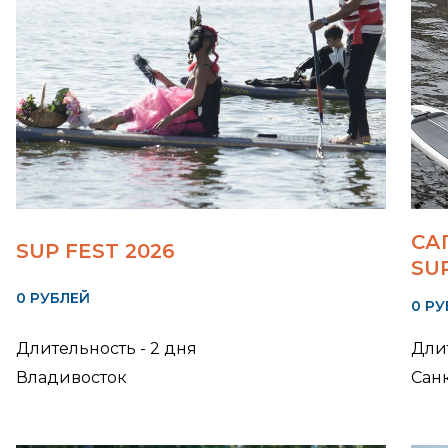
СА
SUP FEST 2026
SU
0 РУБЛЕЙ
0 Р
Длительность - 2 дня
Длит
Владивосток
Сан