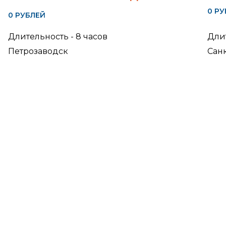
0 Р
0 РУБЛЕЙ
Длит
Длительность - 8 часов
Сан
Петрозаводск