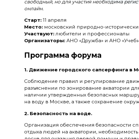
свободный, но для участия необходима регис
онлайн.
Старт:
11 апреля
Место:
московский природно-исторически
Участвуют:
любители и профессионалы
Организаторы:
АНО «Дружба» и АНО «Учеб
Программа форума
1. Движение городского сапсерфинга в М
Соблюдение правил и регулирование движе
разъяснении по зонирование акватории дл
наличии утвержденных безопасных маршрут
на воду в Москве, а также сохранение окр
2. Безопасность на воде.
Организация обеспечения безопасности спа
отдыха людей на акватории, необходимость
доске для оказания первой помощи и прав