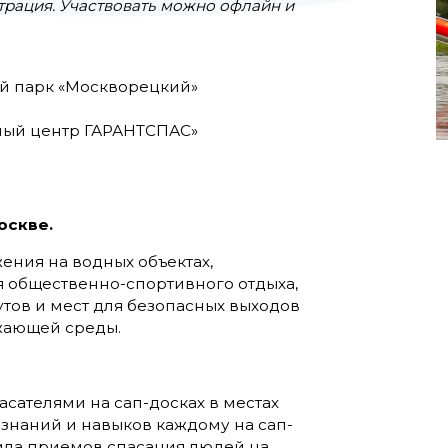
трация. Участвовать можно офлайн и
й парк «Москворецкий»
ный центр ГАРАНТСПАС»
оскве.
ния на водных объектах,
я общественно-спортивного отдыха,
ов и мест для безопасных выходов
ужающей среды.
сателями на сап-досках в местах
 знаний и навыков каждому на сап-
ила приемов спасания людей на