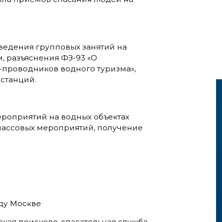
едения групповых занятий на
, разъяснения ФЗ-93 «О
-проводников водного туризма»,
-станций.
ероприятий на водных объектах
массовых мероприятий, получение
оду Москве
ская поисково-спасательная служба